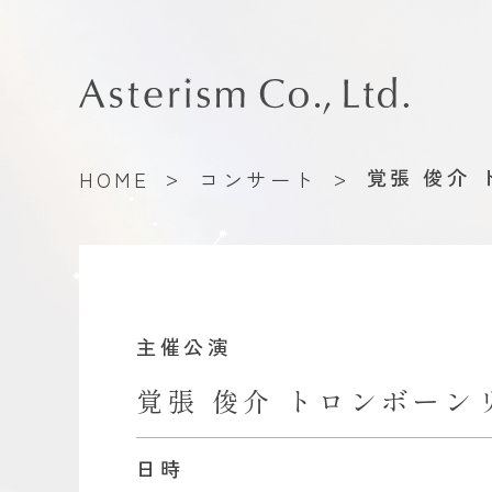
>
>
覚張 俊介
HOME
コンサート
主催公演
覚張 俊介 トロンボーン
日時