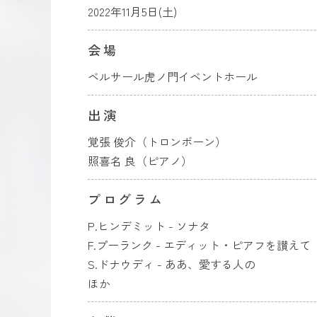
2022年11月5日(土)
会場
ベルサール虎ノ門イベントホール
出演
覚張 俊介（トロンボーン）
照喜名 良（ピアノ）
プログラム
P.ヒンデミット - ソナタ
F.プーランク - エディット・ピアフを讃えて
S.ドナウディ - ああ、愛する人の
ほか