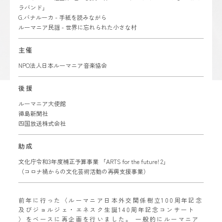
ラバンド」
G.バナルーカ - 手紙を読みながら
ルーマニア民謡 - 世界に忘れられた小さな村
主催
NPO法人日本ルーマニア音楽協会
後援
ルーマニア大使館
徳島新聞社
四国放送株式会社
助成
文化庁令和3年度補正予算事業 「ARTS for the future! 2」
（コロナ禍からの文化芸術活動の再興支援事業）
前年に行った〈ルーマニア日本外交関係樹立100周年記念
及びジョルジェ・エネスク生誕140周年記念コンサート
〉をベースに再企画を行いました。 一般的にルーマニア