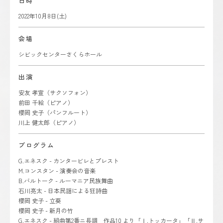
日時
2022年10月8日(土)
会場
シビックセンターさくらホール
出演
安友 孝宣（サクソフォン）
前田 千絵（ピアノ）
櫻岡 史子（パンフルート）
川上 健太郎（ピアノ）
プログラム
G.エネスク - カンタービレとプレスト
M.コンスタン - 演奏会の音楽
B.バルトーク - ルーマニア民族舞曲
石川亮太 - 日本民謡による狂詩曲
櫻岡 史子 - 立葵
櫻岡 史子 - 新月の竹
G.エネスク - 組曲第2番ニ長調 作品10 より「Ⅰ.トッカータ」「Ⅱ.サ