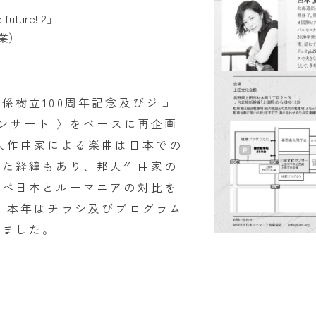
ture! 2」
業）
係樹立100周年記念及びジョ
コンサート 〉をベースに再企画
人作曲家による楽曲は日本での
した経緯もあり、邦人作曲家の
並べ日本とルーマニアの対比を
 本年はチラシ及びプログラム
いました。