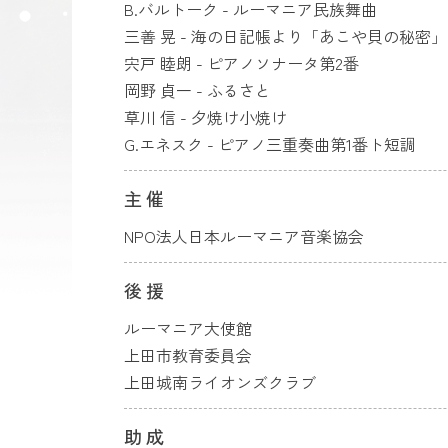
B.バルトーク - ルーマニア民族舞曲
三善 晃 - 海の日記帳より「あこや貝の秘密
宍戸 睦朗 - ピアノソナータ第2番
岡野 貞一 - ふるさと
草川 信 - ​​夕焼け小焼け
G.エネスク - ピアノ三重奏曲第1番ト短調
主催
NPO法人日本ルーマニア音楽協会
後援
ルーマニア大使館
上田市教育委員会
上田城南ライオンズクラブ
助成